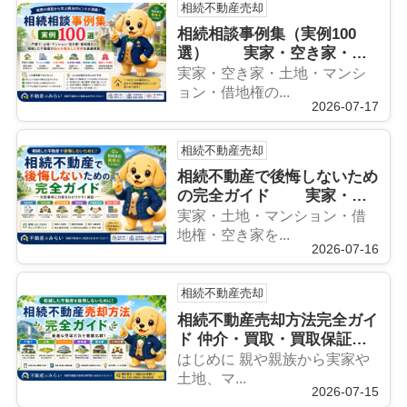
相続不動産売却
相続相談事例集（実例100
選） 実家・空き家・土
地・マンション・借地権の売
実家・空き家・土地・マンシ
却相談から学ぶ解決方法
ョン・借地権の...
2026-07-17
相続不動産売却
相続不動産で後悔しないため
の完全ガイド 実家・土
地・マンション・借地権・空
実家・土地・マンション・借
き家を相続したときの失敗と
地権・空き家を...
2026-07-16
対策
相続不動産売却
相続不動産売却方法完全ガイ
ド 仲介・買取・買取保証・
借地権・空き家まで最適な売
はじめに 親や親族から実家や
却方法を徹底比較
土地、マ...
2026-07-15