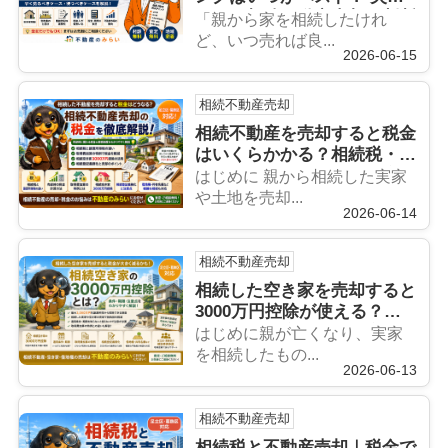
しない相続不動産売却の判断
「親から家を相続したけれ
ポイントをプロが解説
ど、いつ売れば良...
2026-06-15
相続不動産売却
相続不動産を売却すると税金
はいくらかかる？相続税・譲
渡所得税・節税特例を徹底解
はじめに 親から相続した実家
説【足立区・葛飾区対応】
や土地を売却...
2026-06-14
相続不動産売却
相続した空き家を売却すると
3000万円控除が使える？条
件・期限・注意点を徹底解説
はじめに親が亡くなり、実家
【足立区・葛飾区対応】
を相続したもの...
2026-06-13
相続不動産売却
相続税と不動産売却｜税金で