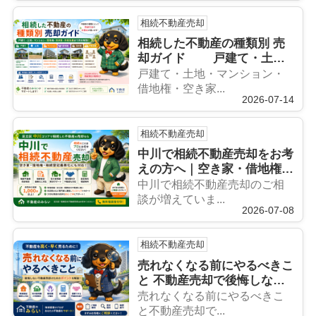
相続不動産売却
相続した不動産の種類別 売
却ガイド 戸建て・土
地・マンション・借地権・空
戸建て・土地・マンション・
き家・共有名義まで徹底解説
借地権・空き家...
2026-07-14
相続不動産売却
中川で相続不動産売却をお考
えの方へ｜空き家・借地権・
相続登記まで徹底解説
中川で相続不動産売却のご相
談が増えていま...
2026-07-08
相続不動産売却
売れなくなる前にやるべきこ
と 不動産売却で後悔しない
ための完全ガイド
売れなくなる前にやるべきこ
と不動産売却で...