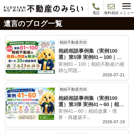
メニュー
電話
無料相談
遺言のブログ一覧
相続不動産売却
相続相談事例集（実例100
選）第5弾 実例81～100｜相
続不動産の複雑な問題を解決
実例81～100｜相続不動産の複
へ導いた20の相談事例
雑な問題...
2026-07-21
相続不動産売却
相続相談事例集（実例100
選）第3弾 実例41～60｜相続
放棄・境界・再建築不可・借
実例41～60｜相続放棄・境
地権・空き家問題の解決事例
界・再建築不...
2026-07-19