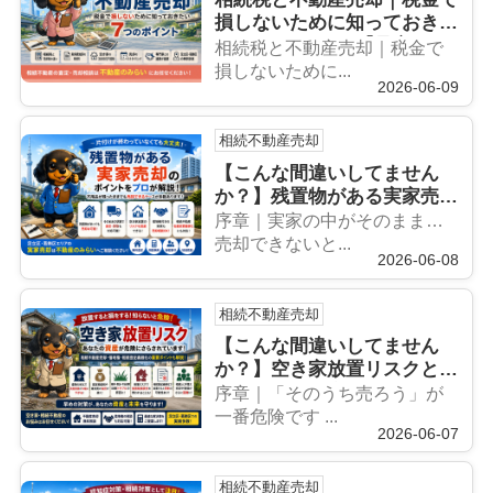
損しないために知っておきた
い7つのポイント【足立区・
相続税と不動産売却｜税金で
葛飾区対応】
損しないために...
2026-06-09
相続不動産売却
【こんな間違いしてません
か？】残置物がある実家売却
はどうする？相続不動産売
序章｜実家の中がそのまま…
却・空き家問題・借地権も徹
売却できないと...
2026-06-08
底解説
相続不動産売却
【こんな間違いしてません
か？】空き家放置リスクと
は？相続不動産売却・借地
序章｜「そのうち売ろう」が
権・相続登記義務化まで徹底
一番危険です ...
2026-06-07
解説
相続不動産売却