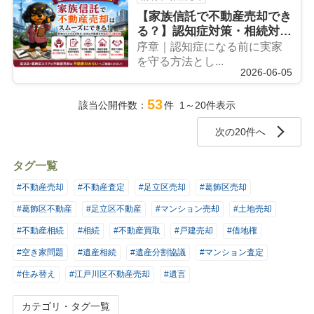
【家族信託で不動産売却でき
る？】認知症対策・相続対策
で注目される家族信託を不動
序章｜認知症になる前に実家
産のプロが徹底解説
を守る方法とし...
2026-06-05
53
該当公開件数：
件 1～20件表示
次の20件へ
タグ一覧
#不動産売却
#不動産査定
#足立区売却
#葛飾区売却
#葛飾区不動産
#足立区不動産
#マンション売却
#土地売却
#不動産相続
#相続
#不動産買取
#戸建売却
#借地権
#空き家問題
#遺産相続
#遺産分割協議
#マンション査定
#住み替え
#江戸川区不動産売却
#遺言
カテゴリ・タグ一覧