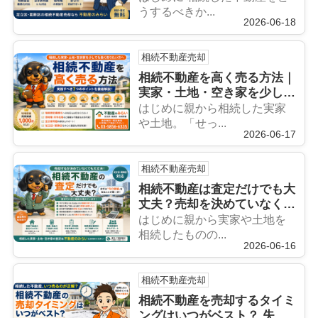
うするべきか...
2026-06-18
相続不動産売却
相続不動産を高く売る方法｜
実家・土地・空き家を少しで
も高値で売却するための7つ
はじめに親から相続した実家
のポイント【足立区・葛飾区
や土地。「せっ...
2026-06-17
対応】
相続不動産売却
相続不動産は査定だけでも大
丈夫？売却を決めていなくて
も相談できる理由【足立区・
はじめに親から実家や土地を
葛飾区対応】
相続したものの...
2026-06-16
相続不動産売却
相続不動産を売却するタイミ
ングはいつがベスト？ 失敗