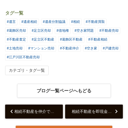
タグ一覧
#遺言
#遺産相続
#遺産分割協議
#相続
#不動産買取
#葛飾区売却
#足立区売却
#借地権
#空き家問題
#不動産売却
#不動産査定
#足立区不動産
#葛飾区不動産
#不動産相続
#土地売却
#マンション売却
#不動産仲介
#空き家
#戸建売却
#江戸川区不動産売却
カテゴリ・タグ一覧
ブログ一覧ページへもどる
相続不動産を仲介で売るべき？買取と比較して後悔しない売却方法を徹底解説...
相続不動産を即現金化する方法とは？最短で売却するためのポイントを徹底解説...