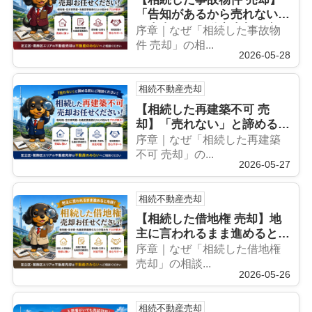
「告知があるから売れない」
は本当？｜不動産売却・空き
序章｜なぜ「相続した事故物
家問題・借地権・名義変更義
件 売却」の相...
2026-05-28
務化まで徹底解説｜不動産の
みらい
相続不動産売却
【相続した再建築不可 売
却】「売れない」と諦める前
に！｜不動産売却・借地権・
序章｜なぜ「相続した再建築
空き家問題・名義変更義務化
不可 売却」の...
2026-05-27
まで徹底解説｜不動産のみら
い
相続不動産売却
【相続した借地権 売却】地
主に言われるまま進めると危
険？｜不動産売却・空き家問
序章｜なぜ「相続した借地権
題・名義変更義務化まで徹底
売却」の相談...
2026-05-26
解説｜不動産のみらい
相続不動産売却