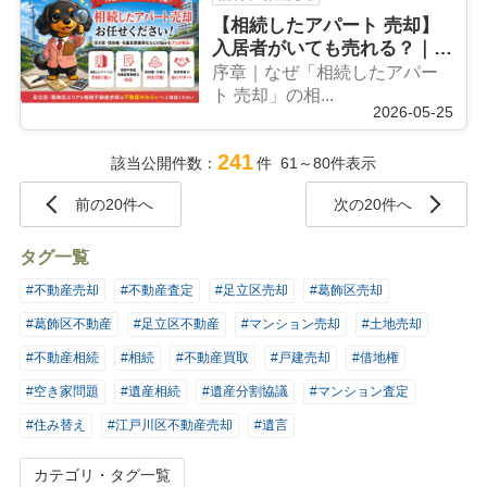
【相続したアパート 売却】
入居者がいても売れる？｜不
動産売却・借地権・相続登記
序章｜なぜ「相続したアパー
義務化まで徹底解説｜不動産
ト 売却」の相...
2026-05-25
のみらい
241
該当公開件数：
件 61～80件表示
前の20件へ
次の20件へ
タグ一覧
#不動産売却
#不動産査定
#足立区売却
#葛飾区売却
#葛飾区不動産
#足立区不動産
#マンション売却
#土地売却
#不動産相続
#相続
#不動産買取
#戸建売却
#借地権
#空き家問題
#遺産相続
#遺産分割協議
#マンション査定
#住み替え
#江戸川区不動産売却
#遺言
カテゴリ・タグ一覧