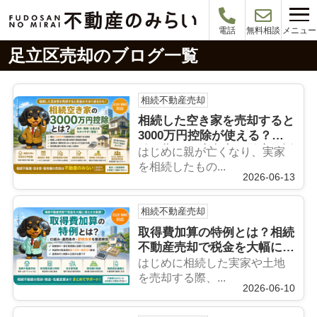
メニュー
電話
無料相談
足立区売却のブログ一覧
相続不動産売却
相続した空き家を売却すると
3000万円控除が使える？条
件・期限・注意点を徹底解説
はじめに親が亡くなり、実家
【足立区・葛飾区対応】
を相続したもの...
2026-06-13
相続不動産売却
取得費加算の特例とは？相続
不動産売却で税金を大幅に減
らせる制度を徹底解説【足立
はじめに相続した実家や土地
区・葛飾区対応】
を売却する際、...
2026-06-10