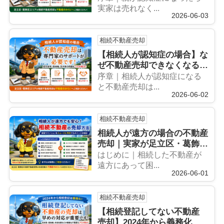
徹底解説
実家は売れなく...
2026-06-03
相続不動産売却
【相続人が認知症の場合】な
ぜ不動産売却できなくなるの
か？成年後見・空き家問題・
序章｜相続人が認知症になる
相続登記義務化まで徹底解説
と不動産売却は...
2026-06-02
相続不動産売却
相続人が遠方の場合の不動産
売却｜実家が足立区・葛飾区
でも安心して売却する方法
はじめに｜相続した不動産が
遠方にあって困...
2026-06-01
相続不動産売却
【相続登記してない不動産
売却】2024年から義務化！