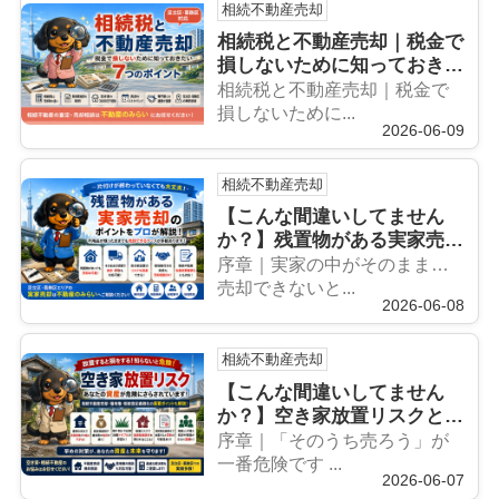
相続不動産売却
相続税と不動産売却｜税金で
損しないために知っておきた
い7つのポイント【足立区・
相続税と不動産売却｜税金で
葛飾区対応】
損しないために...
2026-06-09
相続不動産売却
【こんな間違いしてません
か？】残置物がある実家売却
はどうする？相続不動産売
序章｜実家の中がそのまま…
却・空き家問題・借地権も徹
売却できないと...
2026-06-08
底解説
相続不動産売却
【こんな間違いしてません
か？】空き家放置リスクと
は？相続不動産売却・借地
序章｜「そのうち売ろう」が
権・相続登記義務化まで徹底
一番危険です ...
2026-06-07
解説