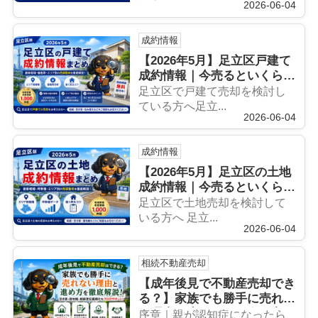
2026-06-04
成約情報
【2026年5月】足立区戸建て
成約情報｜今売るといくら？
最新相場をプロが解説
足立区で戸建て売却を検討し
ている方へ足立...
2026-06-04
成約情報
【2026年5月】足立区の土地
成約情報｜今売るといくら？
最新相場をプロが解説
足立区で土地売却を検討して
いる方へ 足立...
2026-06-04
相続不動産売却
【成年後見で不動産売却でき
る？】家族でも勝手に売れな
い理由と失敗しない進め方を
序章｜親が認知症になったら