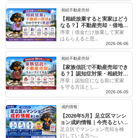
相続不動産売却
【相続放棄すると実家はどう
なる？】不動産売却・借地
権・空き家問題まで徹底解説
序章｜借金だけ放棄して実家
はもらえると思...
2026-06-06
相続不動産売却
【家族信託で不動産売却でき
る？】認知症対策・相続対策
で注目される家族信託を不動
序章｜認知症になる前に実家
産のプロが徹底解説
を守る方法とし...
2026-06-05
成約情報
【2026年5月】足立区マンシ
ョン成約情報｜今売るといく
ら？最新相場をプロが解説
足立区でマンション売却を検
討している方へ...