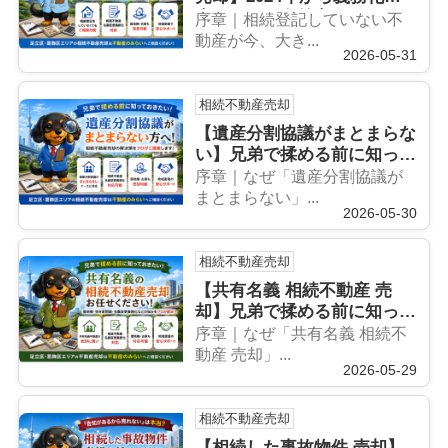
売れない・名義変更できない
序章｜相続登記していない不
を防ぐ方法とは？
動産が今、大き...
2026-05-31
相続不動産売却
【遺産分割協議がまとまらな
い】兄弟で揉める前に知って
おきたい！相続不動産売却の
序章｜なぜ「遺産分割協議が
解決策とは？｜不動産のみら
まとまらない」...
2026-05-30
い
相続不動産売却
【共有名義 相続不動産 売
却】兄弟で揉める前に知って
おきたい！｜不動産売却・借
序章｜なぜ「共有名義 相続不
地権・空き家問題・名義変更
動産 売却」...
2026-05-29
義務化まで徹底解説｜不動産
のみらい
相続不動産売却
【相続した事故物件 売却】