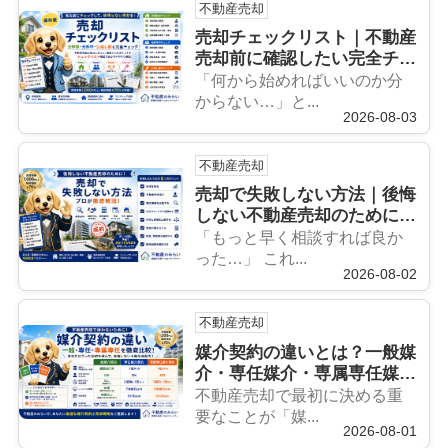
不動産売却
売却チェックリスト｜不動産
売却前に確認したい完全チェ
ックリスト【保存版】
「何から始めればいいのか分
からない…」と...
2026-08-03
不動産売却
売却で失敗しない方法｜後悔
しない不動産売却のために知
っておくべきポイントをプロ
「もっと早く相談すれば良か
が徹底解説
った…」 これ...
2026-08-02
不動産売却
媒介契約の違いとは？一般媒
介・専任媒介・専属専任媒介
を徹底比較！どれを選ぶべ
不動産売却で最初に決める重
き？
要なことが「媒...
2026-08-01