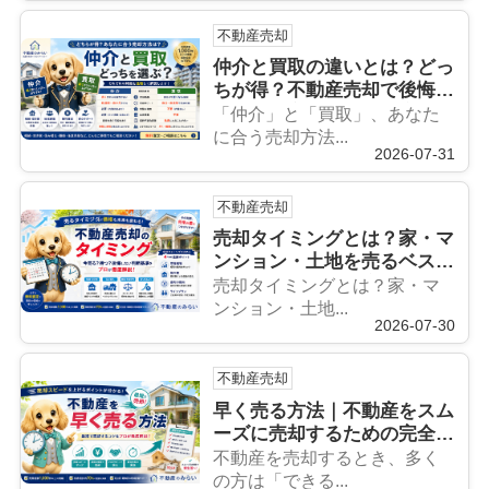
不動産売却
仲介と買取の違いとは？どっ
ちが得？不動産売却で後悔し
ない選び方をプロが徹底解説
「仲介」と「買取」、あなた
に合う売却方法...
2026-07-31
不動産売却
売却タイミングとは？家・マ
ンション・土地を売るベスト
な時期をプロが徹底解説
売却タイミングとは？家・マ
ンション・土地...
2026-07-30
不動産売却
早く売る方法｜不動産をスム
ーズに売却するための完全ガ
イド【売れない原因・成功の
不動産を売却するとき、多く
コツをプロが解説】
の方は「できる...