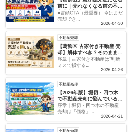
前に｜売れなくなる前の不動
産売却戦略と限界ライン
■冒頭CTA（最重要） 今はまだ
売却でき...
2026-04-30
不動産売却
【葛飾区 古家付き不動産 売
却】解体すべき？そのまま売
るべき？損しない完全ガイド
序章｜古家付き不動産は“判断
｜不動産のみらい
ミスで損する...
2026-04-26
不動産売却
【2026年版】堀切・四つ木
で不動産売却に悩んでいる方
へ｜売るべきか迷っている方
序章｜堀切・四つ木の不動産
のための“後悔しない判断と
売却は「価格」...
2026-04-21
売却戦略”｜不動産のみらい
不動産売却