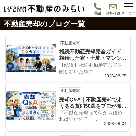
メニュー
電話
無料相談
不動産売却のブログ一覧
不動産売却
相続不動産売却完全ガイド｜
相続した家・土地・マンショ
ンを後悔なく売却する方法を
【結論】相続不動産売却で失
売買経験1,000件超のプロが
敗しないために...
2026-08-05
徹底解説
不動産売却
売却Q&A｜不動産売却でよ
くある質問50選をプロが徹底
回答【完全版】《第1部》
「不動産売却って何から始め
ればいいの？」...
2026-08-04