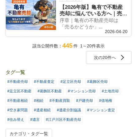
【2026年版】亀有で不動産
売却に悩んでいる方へ｜売る
べきか迷っている人が最初に
序章｜亀有の不動産売却は
読む記事
「売るかどうか」...
2026-04-20
445
該当公開件数：
件 1～20件表示
次の20件へ
タグ一覧
#不動産売却
#不動産査定
#足立区売却
#葛飾区売却
#足立区不動産
#葛飾区不動産
#マンション売却
#土地売却
#不動産相続
#相続
#不動産買取
#戸建売却
#借地権
#空き家問題
#遺産相続
#遺産分割協議
#マンション査定
#住み替え
#遺言
#江戸川区不動産売却
カテゴリ・タグ一覧