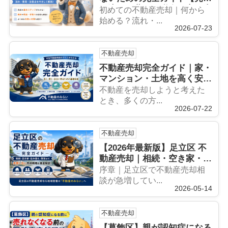
の流れ・費用・税金・高く売
初めての不動産売却｜何から
るコツまで徹底解説】
始める？流れ・...
2026-07-23
不動産売却
不動産売却完全ガイド｜家・
マンション・土地を高く安全
に売る流れと失敗しない方法
不動産を売却しようと考えた
とき、多くの方...
2026-07-22
不動産売却
【2026年最新版】足立区 不
動産売却｜相続・空き家・住
み替え・買取まで失敗しない
序章｜足立区で不動産売却相
完全ガイド｜不動産のみらい
談が急増してい...
2026-05-14
不動産売却
【葛飾区】親が認知症になる