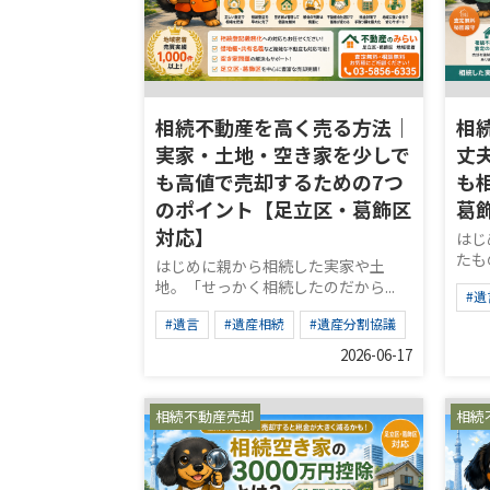
相続不動産を高く売る方法｜
相
実家・土地・空き家を少しで
丈
も高値で売却するための7つ
も
のポイント【足立区・葛飾区
葛
対応】
はじ
たも
はじめに親から相続した実家や土
地。「せっかく相続したのだから...
#遺
#遺言
#遺産相続
#遺産分割協議
2026-06-17
相続不動産売却
相続