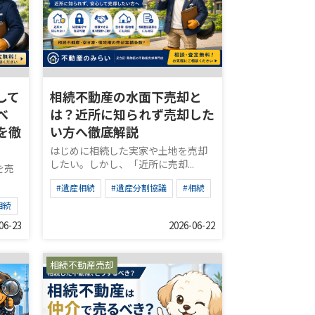
して
相続不動産の水面下売却と
べ
は？近所に知られず売却した
を徹
い方へ徹底解説
はじめに相続した実家や土地を売却
したい。しかし、「近所に売却...
を売
.
#遺産相続
#遺産分割協議
#相続
相続
06-23
2026-06-22
相続不動産売却