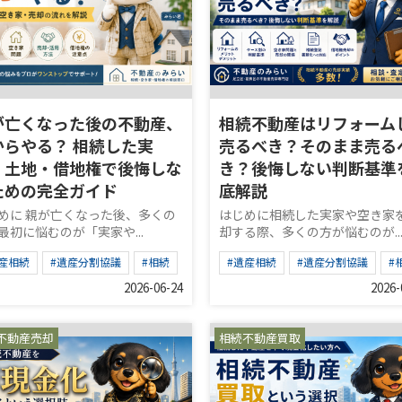
が亡くなった後の不動産、
相続不動産はリフォーム
からやる？ 相続した実
売るべき？そのまま売る
・土地・借地権で後悔しな
き？後悔しない判断基準
ための完全ガイド
底解説
めに 親が亡くなった後、多くの
はじめに相続した実家や空き家
最初に悩むのが「実家や...
却する際、多くの方が悩むのが..
産相続
#遺産分割協議
#相続
#遺産相続
#遺産分割協議
#
2026-06-24
2026-
不動産売却
相続不動産買取