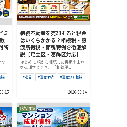
イミ
相続不動産を売却すると税金
敗
はいくらかかる？相続税・譲
判断
渡所得税・節税特例を徹底解
説【足立区・葛飾区対応】
いつ
はじめに 親から相続した実家や土地
を売却するとき、 「相続税...
協議
#遺言
#遺産相続
#遺産分割協議
06-15
2026-06-14
成約情報