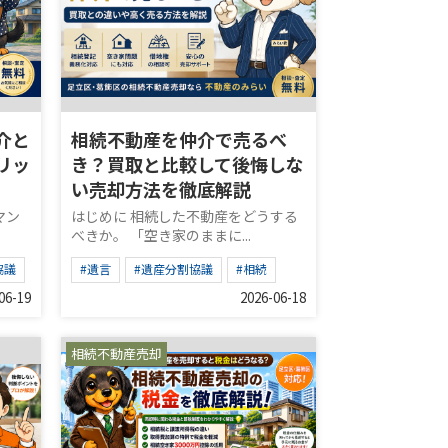
介と
相続不動産を仲介で売るべ
リッ
き？買取と比較して後悔しな
い売却方法を徹底解説
マン
はじめに 相続した不動産をどうする
べきか。 「空き家のままに...
協議
#遺言
#遺産分割協議
#相続
06-19
2026-06-18
相続不動産売却