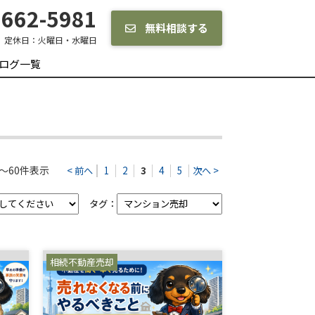
662-5981
無料相談する
定休日：
火曜日・水曜日
ログ一覧
～60件表示
< 前へ
1
2
3
4
5
次へ >
タグ：
相続不動産売却