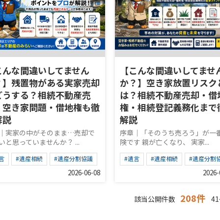
こんな間違いしてません
【こんな間違いしてませ
？】残置物がある実家売却
か？】空き家放置リスク
どうする？相続不動産売
は？相続不動産売却・借
・空き家問題・借地権も徹
権・相続登記義務化まで
解説
解説
｜実家の中がそのまま…売却で
序章｜「そのうち売ろう」が一
いと思っていませんか？ ...
険です 親が亡くなり、 実家...
言
#遺産相続
#遺産分割協議
#遺言
#遺産相続
#遺産分割
2026-06-08
2026-
208件
該当公開件数
41