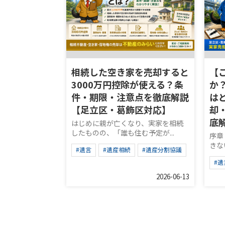
相続した空き家を売却すると
【
3000万円控除が使える？条
か
件・期限・注意点を徹底解説
は
【足立区・葛飾区対応】
却
底
はじめに親が亡くなり、実家を相続
したものの、「誰も住む予定が...
序章
きな
#遺言
#遺産相続
#遺産分割協議
#遺
2026-06-13