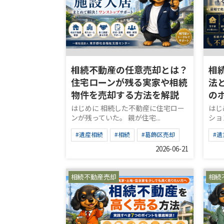
相続不動産の任意売却とは？
相
住宅ローンが残る実家や相続
法
物件を売却する方法を解説
の
はじめに 相続した不動産に住宅ロー
はじ
ンが残っていた。 親が住宅...
ショ
#遺産相続
#相続
#葛飾区売却
#遺
2026-06-21
相続不動産売却
相続