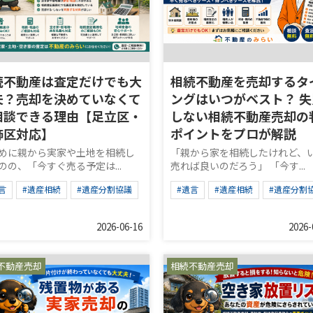
続不動産は査定だけでも大
相続不動産を売却するタ
夫？売却を決めていなくて
ングはいつがベスト？ 失
相談できる理由【足立区・
しない相続不動産売却の
飾区対応】
ポイントをプロが解説
めに親から実家や土地を相続し
「親から家を相続したけれど、
のの、「今すぐ売る予定は...
売れば良いのだろう」 「今す...
言
#遺産相続
#遺産分割協議
#遺言
#遺産相続
#遺産分割
2026-06-16
2026-
不動産売却
相続不動産売却