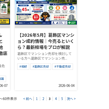
ん
【2026年5月】葛飾区マンシ
と
ョン成約情報｜今売るといく
地
ら？最新相場をプロが解説
徹底
葛飾区でマンション売却を検討して
いる方へ葛飾区でマンション売...
番危
#相続
#葛飾区売却
#不動産売却
協議
06-07
2026-06-04
～60件表示
< 前へ
1
2
3
4
5
次へ >