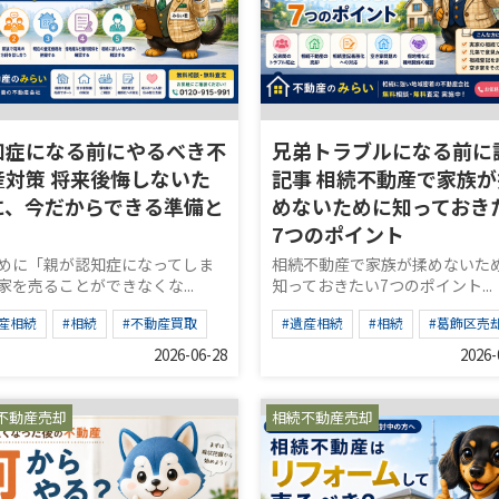
知症になる前にやるべき不
兄弟トラブルになる前に
産対策 将来後悔しないた
記事 相続不動産で家族が
に、今だからできる準備と
めないために知っておき
7つのポイント
めに「親が認知症になってしま
相続不動産で家族が揉めないた
家を売ることができなくな...
知っておきたい7つのポイント...
産相続
#相続
#不動産買取
#遺産相続
#相続
#葛飾区売
2026-06-28
2026-
不動産売却
相続不動産売却