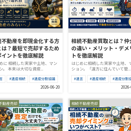
続不動産を即現金化する方
相続不動産買取とは？仲
とは？最短で売却するため
の違い・メリット・デメ
ポイントを徹底解説
トを徹底解説
めに 相続した実家や土地、マン
はじめに相続した実家や土地、
ン。 本来は大切な資産...
ション。「遠方に住んでいて管...
言
#遺産相続
#遺産分割協議
#遺言
#遺産相続
#遺産分割
2026-06-20
2026-
不動産売却
相続不動産売却