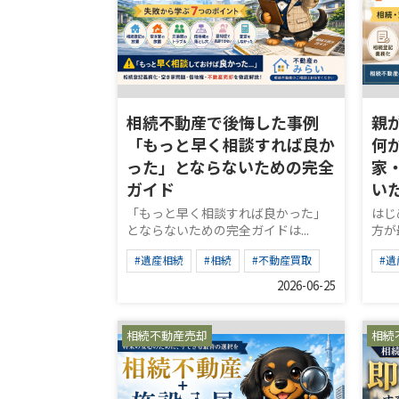
相続不動産で後悔した事例
親
「もっと早く相談すれば良か
何
った」とならないための完全
家
ガイド
い
「もっと早く相談すれば良かった」
はじ
とならないための完全ガイドは...
方が
#遺産相続
#相続
#不動産買取
#遺
2026-06-25
相続不動産売却
相続