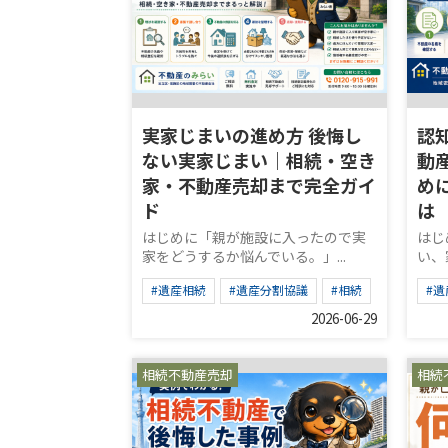
実家じまいの進め方 後悔し
認
ない実家じまい｜相続・空き
動
家・不動産売却まで完全ガイ
め
ド
は
はじめに「親が施設に入ったので実
はじ
家をどうするか悩んでいる。」...
い、
#遺産相続
#遺産分割協議
#相続
#遺
2026-06-29
相続不動産売却
相続