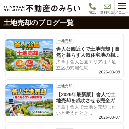
メニュー
電話
無料相談
土地売却のブログ一覧
土地売却
舎人公園近くで土地売却｜自
然と暮らす人気住宅地の相場
と高く売るコツ
序章｜舎人公園エリアは「足
立区の穴場住宅...
2026-03-08
土地売却
【2026年最新版】舎人で土
地売却を成功させる完全ガイ
ド｜相場・高く売る戦略・失
序章｜舎人で土地を売却した
敗回避まで解説
いと考えたとき...
2026-03-07