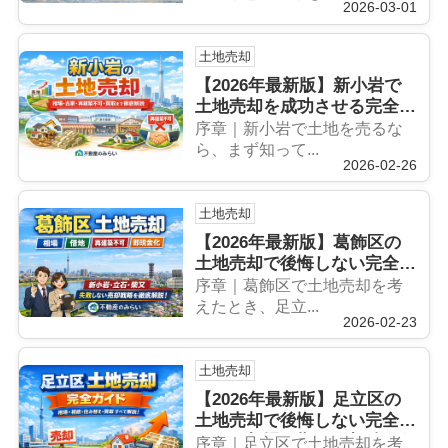
2026-03-01
土地売却
【2026年最新版】新小岩で
土地売却を成功させる完全ガ
イド｜相場・売却期間・買
序章｜新小岩で土地を売るな
取・失敗事例まで徹底解説
ら、まず知って...
2026-02-26
土地売却
【2026年最新版】葛飾区の
土地売却で後悔しない完全ガ
イド｜相場・借地・再建築不
序章｜葛飾区で土地売却を考
可・即現金化（買取）まで徹
えたとき、足立...
2026-02-23
底解説
土地売却
【2026年最新版】足立区の
土地売却で後悔しない完全ガ
イド｜相場・期間・相続・住
序章｜足立区で土地売却を考