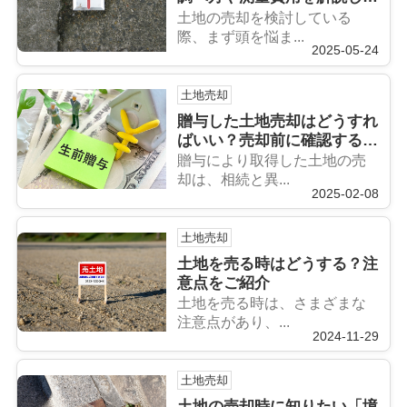
す！
土地の売却を検討している
際、まず頭を悩ま...
2025-05-24
土地売却
贈与した土地売却はどうすれ
ばいい？売却前に確認するポ
イントをご紹介
贈与により取得した土地の売
却は、相続と異...
2025-02-08
土地売却
土地を売る時はどうする？注
意点をご紹介
土地を売る時は、さまざまな
注意点があり、...
2024-11-29
土地売却
土地の売却時に知りたい「境