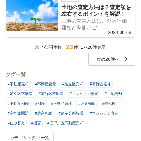
土地の査定方法は？査定額を
左右するポイントを解説!!
土地の査定方法は、公的評価
額などを使いご...
2023-08-08
23
該当公開件数：
件 1～20件表示
次の20件へ
タグ一覧
#不動産売却
#不動産査定
#足立区売却
#葛飾区売却
#足立区不動産
#葛飾区不動産
#マンション売却
#土地売却
#不動産相続
#相続
#不動産買取
#戸建売却
#借地権
#空き家問題
#遺産相続
#遺産分割協議
#マンション査定
#住み替え
#遺言
#江戸川区不動産売却
カテゴリ・タグ一覧