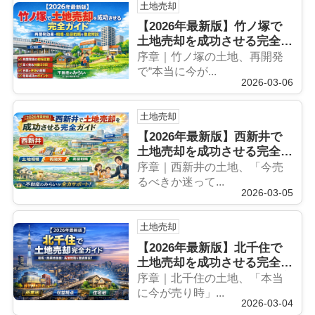
土地売却
【2026年最新版】竹ノ塚で
土地売却を成功させる完全ガ
イド｜再開発効果・相場・高
序章｜竹ノ塚の土地、再開発
値戦略まで徹底解説
で“本当に今が...
2026-03-06
土地売却
【2026年最新版】西新井で
土地売却を成功させる完全ガ
イド｜相場・再開発・高値戦
序章｜西新井の土地、「今売
略まで徹底解説
るべきか迷って...
2026-03-05
土地売却
【2026年最新版】北千住で
土地売却を成功させる完全ガ
イド｜相場・商業地価値・高
序章｜北千住の土地、「本当
値戦略まで徹底解説
に今が売り時」...
2026-03-04