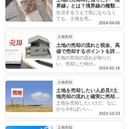
界線」とは？境界線の種類や
調べ方などを解説‼
生活するうえで気にならなく
ても、土地を売...
2024-04-05
土地売却
土地の売却の流れと税金、高
値で売却するポイントを詳し
く解説‼
土地の売却の流れが知りた
い、売却した時の...
2024-02-16
土地売却
土地を売却したい人必見‼土
地売却の流れと確実に売却す
るためのポイントを解説
土地を売却したいけど、なに
からやればいい...
2023-10-23
土地売却