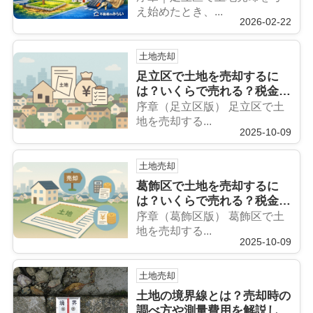
み替え・離婚・買取まで徹底
え始めたとき、...
2026-02-22
解説
土地売却
足立区で土地を売却するに
は？いくらで売れる？税金・
譲渡所得・費用まで徹底解説
序章（足立区版） 足立区で土
地を売却する...
2025-10-09
土地売却
葛飾区で土地を売却するに
は？いくらで売れる？税金・
費用・譲渡所得まで徹底解説
序章（葛飾区版） 葛飾区で土
地を売却する...
2025-10-09
土地売却
土地の境界線とは？売却時の
調べ方や測量費用を解説しま