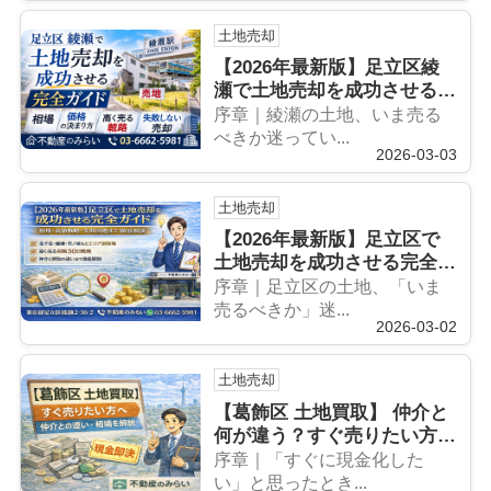
土地売却
【2026年最新版】足立区綾
瀬で土地売却を成功させる完
全戦略｜相場・再開発・高値
序章｜綾瀬の土地、いま売る
で売る初動30日
べきか迷ってい...
2026-03-03
土地売却
【2026年最新版】足立区で
土地売却を成功させる完全ガ
イド｜相場・高値戦略・失敗
序章｜足立区の土地、「いま
回避まで徹底解説
売るべきか」迷...
2026-03-02
土地売却
【葛飾区 土地買取】 仲介と
何が違う？すぐ売りたい方へ
｜相場・メリット・注意点を
序章｜「すぐに現金化した
徹底解説
い」と思ったとき...