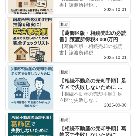
適用で失敗しないための完全
書】譲渡所得税...
2025-10-01
チェックリスト 〜足立区の
複雑な物件事情を知り尽くし
た「不動産のみらい」の売却
相続
戦略〜
【葛飾区版・相続売却の必読
書】譲渡所得税3,000万円控
除を確実に！「空き家特例」
【葛飾区版・相続売却の必読
適用で失敗しないための完全
書】譲渡所得税...
2025-10-01
チェックリスト 〜葛飾区の
物件を知り尽くした「不動産
のみらい」が教える売却と税
相続
金トータルサポート戦略〜
【相続不動産の売却手順】足
立区で失敗しないために 〜
地域密着の「不動産のみら
【相続不動産の売却手順】足
い」が徹底解説〜
立区で失敗しな...
2025-09-30
相続
【相続不動産の売却手順】葛
飾区で失敗しないために 〜