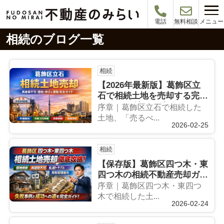
メニュー
電話
無料相談
相続のブログ一覧
相続
【2026年最新版】葛飾区立
石で相続土地を売却する完全
ガイド 借地・再建築不可・
序章｜葛飾区立石で相続した
買取まで徹底解説｜後悔しな
土地、「売るべ...
2026-02-25
い初動30日戦略
相続
【保存版】葛飾区四つ木・東
四つ木の相続不動産売却ガイ
ド｜借地・買取まで徹底解説
序章｜葛飾区四つ木・東四つ
木で相続した土...
2026-02-24