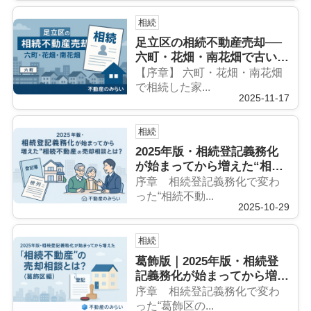
相続
足立区の相続不動産売却──
六町・花畑・南花畑で古い実
家や空き家を安全に売るため
【序章】 六町・花畑・南花畑
の完全ガイド
で相続した家...
2025-11-17
相続
2025年版・相続登記義務化
が始まってから増えた“相続
不動産”の売却相談とは？
序章 相続登記義務化で変わ
った“相続不動...
2025-10-29
相続
葛飾版｜2025年版・相続登
記義務化が始まってから増え
た“相続不動産”の売却相談と
序章 相続登記義務化で変わ
は？
った“葛飾区の...