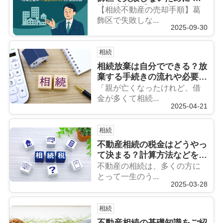
地域密着の「不動産のみら
【相続不動産の売却手順】葛
い」が徹底解説〜
飾区で失敗しな...
2025-09-30
相続
相続放棄は自分でできる？放
棄する手続きの流れや必要書
類などを解説！
「親が亡くなったけれど、借
金が多くて相続...
2025-04-21
相続
不動産相続の税金はどうやっ
て決まる？計算方法などをご
紹介！
不動産の相続は、多くの方に
とって一生のう...
2025-03-28
相続
不動産相続の基礎知識をご紹