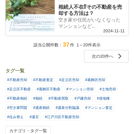
相続人不在⁉その不動産を売
却する方法は？
空き家や住民がいなくなった
マンションなど...
2024-11-11
37
該当公開件数：
件 1～20件表示
次の20件へ
タグ一覧
#不動産売却
#不動産査定
#足立区売却
#葛飾区売却
#足立区不動産
#葛飾区不動産
#マンション売却
#土地売却
#不動産相続
#相続
#不動産買取
#戸建売却
#借地権
#空き家問題
#遺産相続
#遺産分割協議
#マンション査定
#住み替え
#遺言
#江戸川区不動産売却
カテゴリ・タグ一覧