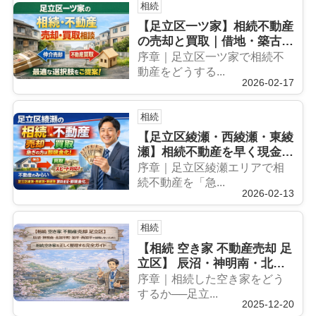
相続
【足立区一ツ家】相続不動産
の売却と買取｜借地・築古で
も動かす具体戦略と即現金化
序章｜足立区一ツ家で相続不
の方法
動産をどうする...
2026-02-17
相続
【足立区綾瀬・西綾瀬・東綾
瀬】相続不動産を早く現金化
したい方へ｜通常売却と買取
序章｜足立区綾瀬エリアで相
の正しい選び方
続不動産を「急...
2026-02-13
相続
【相続 空き家 不動産売却 足
立区】 辰沼・神明南・北加
平町・加平・西加平で 後悔
序章｜相続した空き家をどう
しないために──相続空き家
するか──足立...
2025-12-20
を正しく整理する完全ガイド