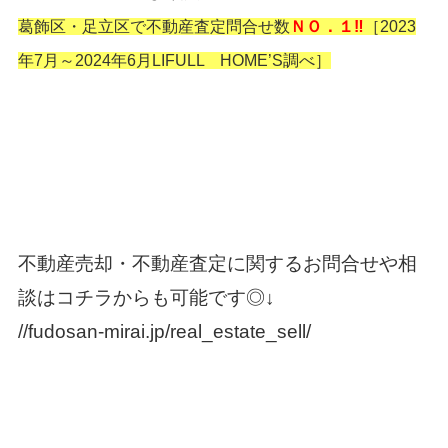
葛飾区・足立区で不動産査定問合せ数
ＮＯ．１‼
［2023
年7月～2024年6月LIFULL HOME’S調べ］
不動産売却・不動産査定に関するお問合せや相
談はコチラからも可能です◎↓
//fudosan-mirai.jp/real_estate_sell/