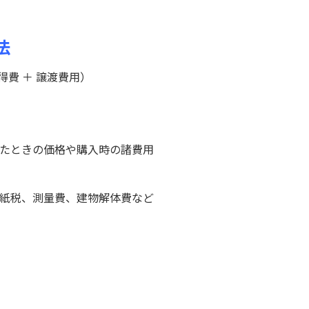
法
得費 ＋ 譲渡費用）
ったときの価格や購入時の諸費用
印紙税、測量費、建物解体費など