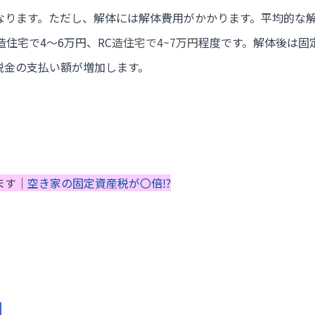
なります。ただし、解体には解体費用がかかります。平均的な解
造住宅で4～6万円、RC
造住宅で4~7万円
程度です。解体後は固
税金の支払い額が増加します。
ます｜
空き家の固定資産税が〇倍⁉
】