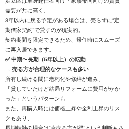
足立区は単身赴任者向け・家族帯同向けの賃貸
需要が共に高く、
3年以内に戻る予定がある場合は、売らずに“定
期借家契約”で貸すのが現実的。
契約期間を限定できるため、帰任時にスムーズ
に再入居できます。
✅ 中期〜長期（5年以上）の転勤
→
売る方が合理的なケースも多い
所有し続ける間に老朽化や修繕が進み、
「貸していたけど結局リフォームに費用がかか
った」というパターンも。
また、再購入時には価格上昇や金利上昇のリス
クもあり、
長期転勤の場合は“今売る方が得”という判断もあ