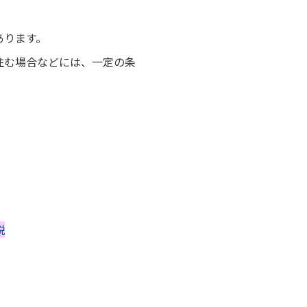
あります。
住む場合などには、一定の条
説