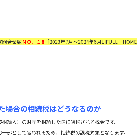
定問合せ数
ＮＯ．１‼
［2023年7月～2024年6月LIFULL HOM
した場合の相続税はどうなるのか
被相続人）の財産を相続した際に課税される税金です。
の一部として扱われるため、相続税の課税対象となります。