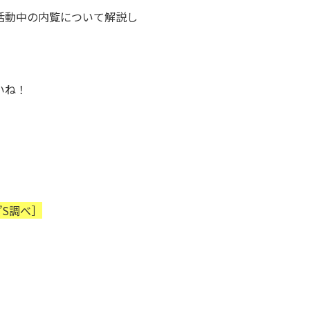
活動中の内覧について解説し
いね！
E’S調べ］