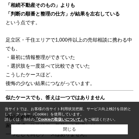
「相続不動産そのもの」よりも
「判断の順番と整理の仕方」が結果を左右している
という点です。
足立区・千住エリアで1,000件以上の売却相談に携わる中
でも、
・最初に情報整理ができていた
・選択肢を一度並べて比較できていた
こうしたケースほど、
後悔の少ない結果につながっています。
似たケースでも、答えは一つではありません
当サイトでは、お客様の当サイト利用状況把握、サービス向上検討を目的と
して、クッキー（Cookie）を使用しています。
相続不動産は、
詳しくは、当社の
「Cookieの取扱いについて」
をご確認ください。
家族構成・物件状況・気持ちの整理など、
閉じる
一つとして同じケースはありません。