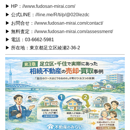
▶ HP：
//www.fudosan-mirai.com/
▶ 公式LINE：
//line.me/R/ti/p/@020lezdc
▶ お問合せ：
//www.fudosan-mirai.com/contact/
▶ 無料査定：
//www.fudosan-mirai.com/assessment/
▶ 電話：03-6662-5981
▶ 所在地：東京都足立区綾瀬2-36-2