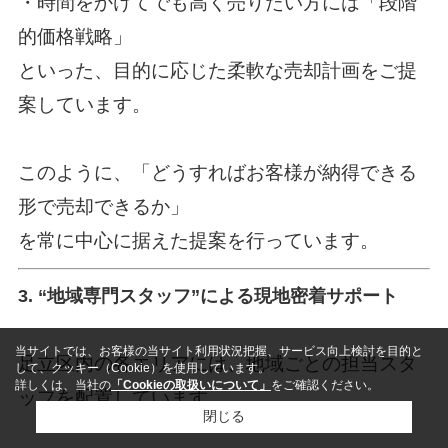
・時間をかけてでも高く売りたい方には「段階
的価格戦略」
といった、目的に応じた柔軟な売却計画をご提
案しています。
このように、「どうすればお客様が納得できる
形で売却できるか」
を常に中心に据えた提案を行っています。
3. “地域専門スタッフ”による現地密着サポート
当サイトでは、お客様の当サイト利用状況把握、サービス向上検討を目的と
足立区内の各エリアには、地域ごとの担当スタ
して、クッキー（Cookie）を使用しています。
詳しくは、当社の
「Cookieの取扱いについて」
をご確認ください。
ッフを配置しています。
閉じる