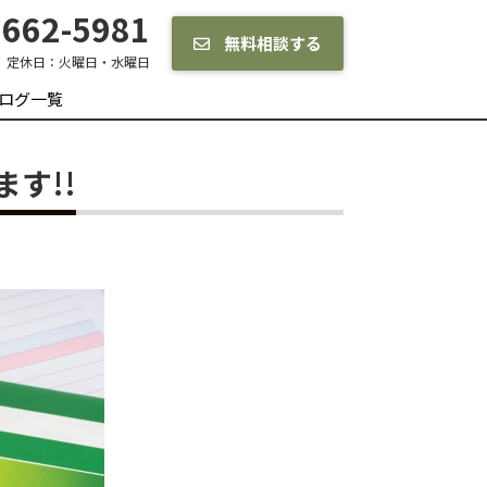
662-5981
無料相談する
定休日：
火曜日・水曜日
ログ一覧
す!!