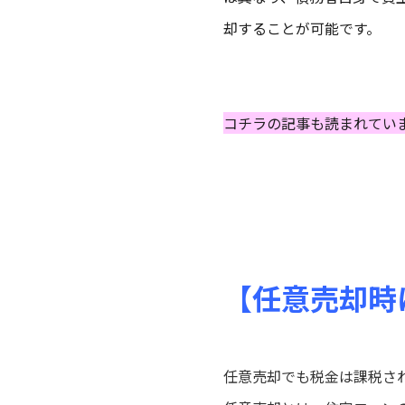
却
することが
可能
です。
コチラの記事も読まれてい
【任意売却時
任意売却でも税金は課税さ