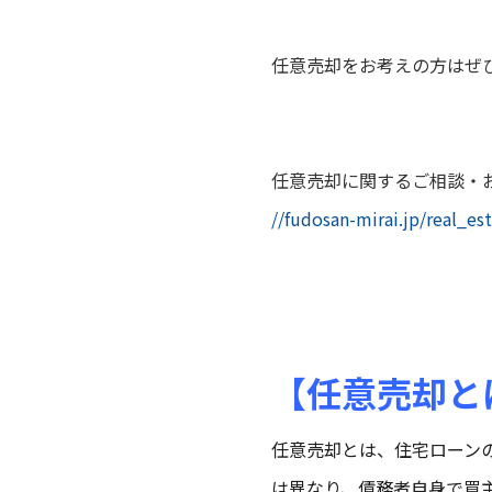
任意売却をお考えの方はぜ
任意売却に関するご相談・
//fudosan-mirai.jp/real_est
【任意売却と
任意売却
とは、住宅ローン
は異なり、債務者自身で買