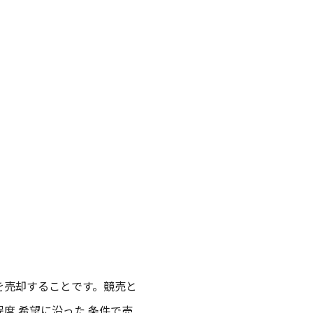
を売却することです。競売と
程度
希望
に
沿った
条件
で
売