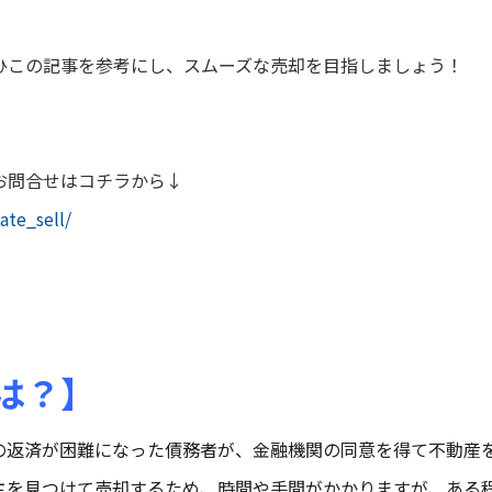
ひこの記事を参考にし、スムーズな売却を目指しましょう！
お問合せはコチラから↓
ate_sell/
は？】
の返済が困難になった債務者が、金融機関の同意を得て不動産
主を見つけて売却するため、
時間
や
手間
がかかりますが、
ある