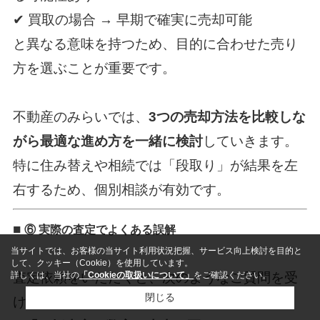
✔ 買取の場合 → 早期で確実に売却可能
と異なる意味を持つため、目的に合わせた売り
方を選ぶことが重要です。
不動産のみらい
では、
3つの売却方法を比較しな
がら最適な進め方を一緒に検討
していきます。
特に住み替えや相続では「段取り」が結果を左
右するため、個別相談が有効です。
■
⑥ 実際の査定でよくある誤解
当サイトでは、お客様の当サイト利用状況把握、サービス向上検討を目的と
して、クッキー（Cookie）を使用しています。
詳しくは、当社の
「Cookieの取扱いについて」
をご確認ください。
査定依頼をいただくと、次のようなご質問を受
閉じる
けることが多くあります。