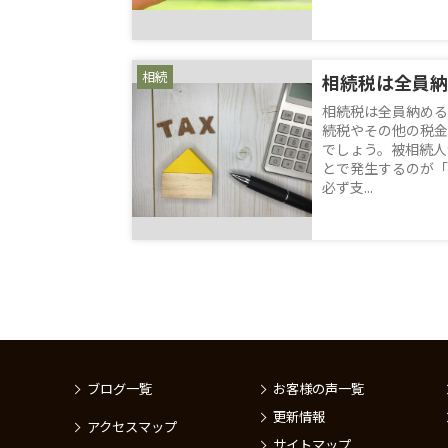
相続
相続税は全員納
相続税は全員納める
続税やその他の税金
でしょう。被相続人
とで発生するのが「
必ず支...
ブログ一覧
お客様の声一覧
更新情報
アクセスマップ
サイトマップ