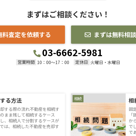
まずはご相談ください！
無料査定を依頼する
まずは無料相
03-6662-5981
営業時間
定休日
10：00～17：00
火曜日・水曜日
相続
する方法
相
却する際の流れ不動産を相続す
固
のまま残して相続するケース
「
し、相続人で分割するケースが
か
では、相続した不動産を売却す
で
であ