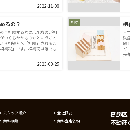
2022-11-08
相続
めるの？
の？相続する際に心配なのが相
・
がいくらかかるのかということ
動
から相続人へ「相続」されるこ
続
相続税」です。相続税は誰でも
ど
売却.
2023-03-25
スタッフ紹介
会社概要
葛飾区
無料相談
無料査定依頼
不動産