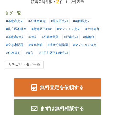
2
該当公開件数：
件 1～2件表示
タグ一覧
#不動産売却
#不動産査定
#足立区売却
#葛飾区売却
#足立区不動産
#葛飾区不動産
#マンション売却
#土地売却
#不動産相続
#相続
#不動産買取
#戸建売却
#借地権
#空き家問題
#遺産相続
#遺産分割協議
#マンション査定
#住み替え
#遺言
#江戸川区不動産売却
カテゴリ・タグ一覧
無料査定を依頼する
まずは無料相談する