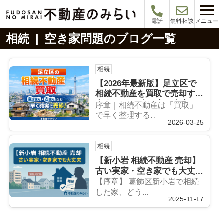
メニュー
電話
無料相談
相続 | 空き家問題のブログ一覧
相続
【2026年最新版】足立区で
相続不動産を買取で売却する
完全ガイド 空き家・古家・
序章｜相続不動産は「買取」
共有名義も最短で現金化する
で早く整理する...
2026-03-25
方法をプロが解説｜不動産の
みらい
相続
【新小岩 相続不動産 売却】
古い実家・空き家でも大丈夫
──相続後の整理から売却ま
【序章】 葛飾区新小岩で相続
で完全ガイド
した家、どう...
2025-11-17