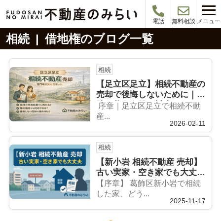
メニュー
電話
無料相談
相続 | 借地権のブログ一覧
相続
【足立区足立】相続不動産の
売却で後悔しないために｜借
地・共有名義も対応できる現
序章｜足立区足立で相続不動
実的な判断と進め方
産...
2026-02-11
相続
【新小岩 相続不動産 売却】
古い実家・空き家でも大丈夫
──相続後の整理から売却ま
【序章】 葛飾区新小岩で相続
で完全ガイド
した家、どう...
2025-11-17