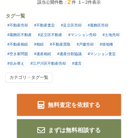
2
該当公開件数：
件 1～2件表示
タグ一覧
#不動産売却
#不動産査定
#足立区売却
#葛飾区売却
#葛飾区不動産
#足立区不動産
#マンション売却
#土地売却
#不動産相続
#相続
#不動産買取
#戸建売却
#借地権
#空き家問題
#遺産相続
#遺産分割協議
#マンション査定
#住み替え
#江戸川区不動産売却
#遺言
カテゴリ・タグ一覧
無料査定を依頼する
まずは無料相談する