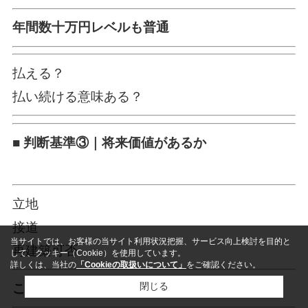
年間数十万円レベルも普通
払える？
払い続ける意味ある？
■ 判断基準③｜将来価値があるか
立地
接道
当サイトでは、お客様の当サイト利用状況把握、サービス向上検討を目的と
再建築可否
して、クッキー（Cookie）を使用しています。
詳しくは、当社の
「Cookieの取扱いについて」
をご確認ください。
閉じる
ここで決まる