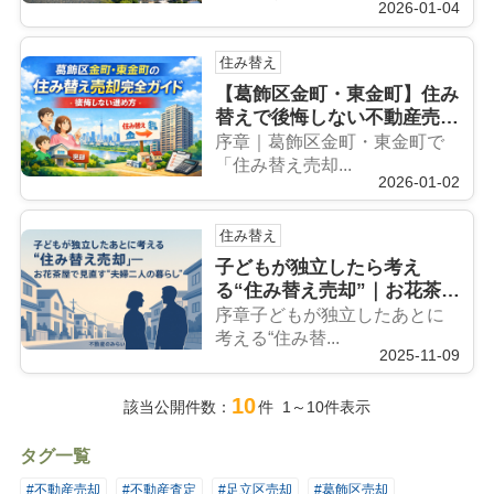
2026-01-04
選択肢
住み替え
【葛飾区金町・東金町】住み
替えで後悔しない不動産売却
ガイド ― 子ども独立・老
序章｜葛飾区金町・東金町で
後・ライフステージ変化に合
「住み替え売却...
2026-01-02
わせた正しい進め方 ―
住み替え
子どもが独立したら考え
る“住み替え売却”｜お花茶屋
の市場性と成功のポイント
序章子どもが独立したあとに
考える“住み替...
2025-11-09
10
該当公開件数：
件 1～10件表示
タグ一覧
#不動産売却
#不動産査定
#足立区売却
#葛飾区売却