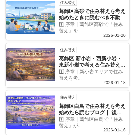
住み替え
葛飾区高砂で住み替えを考え
始めたときに読むべき不動産
売却ガイド｜後悔しないため
1️⃣ 序章｜葛飾区高砂で「住み
の判断軸と進め方
替え」を...
2026-01-20
住み替え
葛飾区 新小岩・西新小岩・
東新小岩で考える住み替え売
却 ― マンション・戸建て、
1️⃣ 序章｜新小岩エリアで住み
それぞれの「次の暮らし」を
替えを考...
2026-01-18
後悔しないために ―
住み替え
葛飾区白鳥で住み替えを考え
始めたら読むブログ｜ 後悔
しない不動産売却と次の暮ら
1️⃣ 序章｜葛飾区白鳥で「住み
しの整え方
替え」が...
2026-01-16