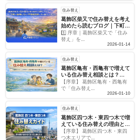
住み替え
葛飾区柴又で住み替えを考え
始めたら読むブログ｜下町で
後悔しない不動産売却と次の
1️⃣ 序章｜葛飾区柴又で「住み
暮らしの考え方
替え」を...
2026-01-14
住み替え
葛飾区亀有・西亀有で増えて
いる住み替え相談とは？
「便利だけど、この先ずっと
【序章】 葛飾区亀有・西亀有
住み続けるかは迷っている」
で「住み替え...
2026-01-10
人のための判断整理
住み替え
葛飾区四つ木・東四つ木で増
えている住み替えの理由と
は？ 「今の家が合わなくな
【序章】 葛飾区四つ木・東四
った」と感じた人が次に選ぶ
つ木エリアで...