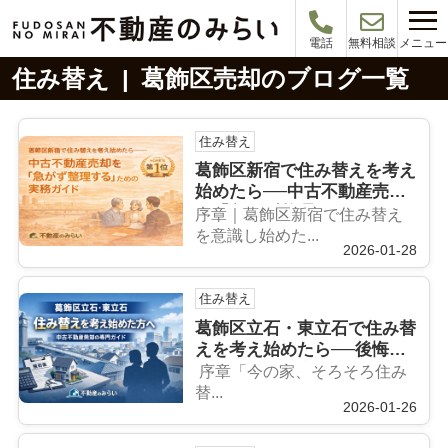
メニュー
電話
無料相談
住み替え | 葛飾区売却のブログ一覧
住み替え
葛飾区新宿で住み替えを考え
始めたら──中古不動産売却
を「急がず整理する」ための
序章｜葛飾区新宿で住み替え
実務ガイド
を意識し始めた...
2026-01-28
住み替え
葛飾区立石・東立石で住み替
えを考え始めたら──後悔し
ない中古不動産売却の進め方
序章「今の家、そろそろ住み
替...
2026-01-26