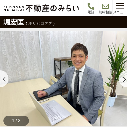
メニュー
電話
無料相談
堀宏匡
( ホリヒロタダ )
1 / 2