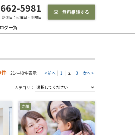
662-5981
無料相談する
定休日：
火曜日・水曜日
ログ一覧
9件
21～40件表示
< 前へ
1
2
3
次へ >
カテゴリ：
売却