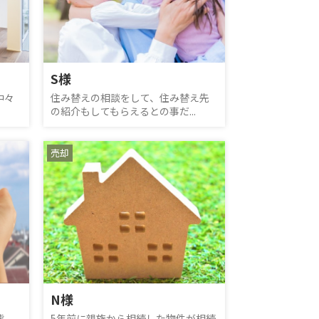
S様
中々
住み替えの相談をして、住み替え先
の紹介もしてもらえるとの事だ...
売却
N様
態
5年前に親族から相続した物件が相続