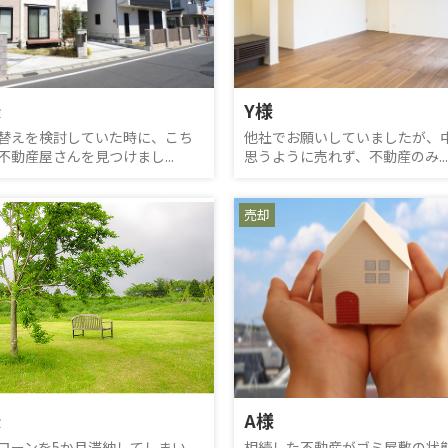
様
Y様
替えを検討していた時に、こち
他社でお願いしていましたが、
不動産屋さんを見つけまし...
思うように売れず、不動産のみ...
売却
様
A様
ローンを5か月滞納してしまい、
相続した不動産がゴミ屋敷の状