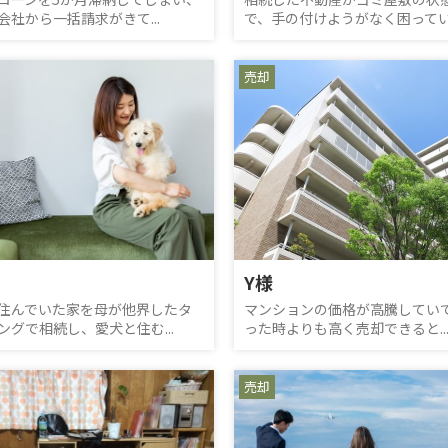
会社から一括請求がきて...
で、手の付けようがなく困ってい.
売却
Y様
住んでいた家を母が他界したタ
マンションの価格が高騰してい
ングで相続し、愛犬と住む...
った時よりも高く売却できると..
売却