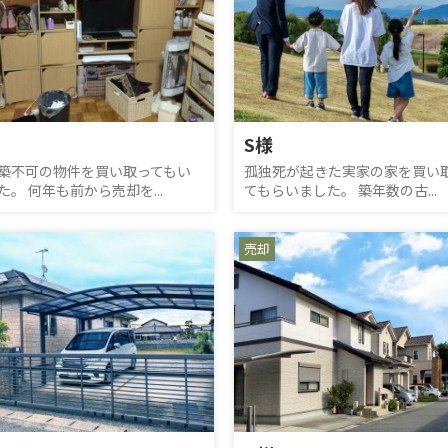
S様
築不可の物件を買い取ってもい
孤独死が起きた実家の家を買い
た。 何年も前から売却を...
てもらいました。 築年数の古...
売却