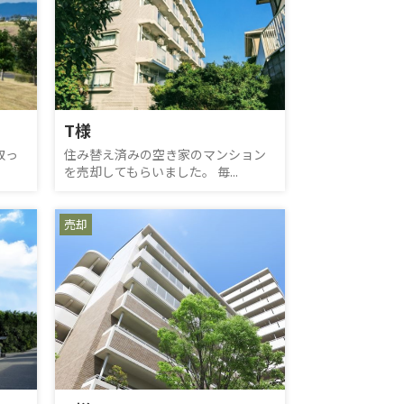
T様
取っ
住み替え済みの空き家のマンション
を売却してもらいました。 毎...
売却