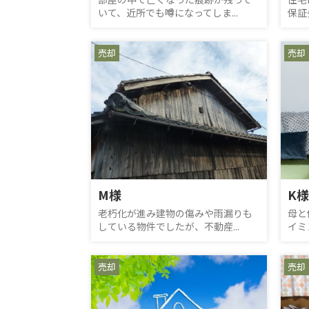
いて、近所でも噂になってしま...
保証
売却
売却
M様
K様
老朽化が進み建物の傷みや雨漏りも
母と
している物件でしたが、不動産...
イミ
売却
売却