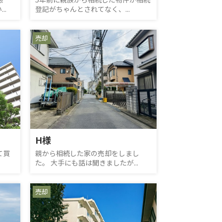
..
登記がちゃんとされてなく、...
売却
H様
て買
親から相続した家の売却をしまし
.
た。 大手にも話は聞きましたが...
売却