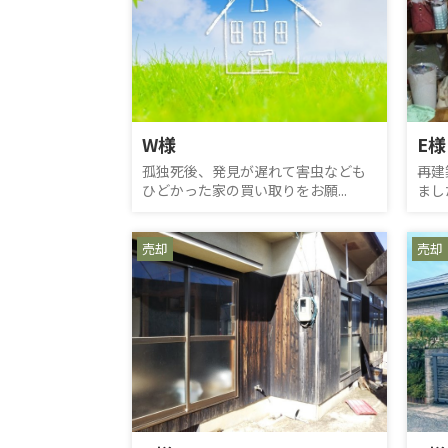
W様
E様
孤独死後、発見が遅れて害虫なども
再建
ひどかった家の買い取りをお願...
まし
売却
売却