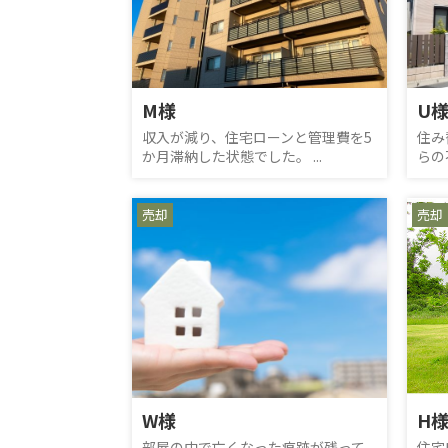
M様
U
収入が減り、住宅ローンと管理費を5
住み
か月滞納した状態でした。 ...
らの
売却
売却
W様
H
部屋の中で亡くなった痕跡が残って
住宅