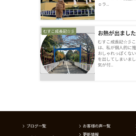
☺ラ...
むすこ成長記☆彡
お熱が出ました
むすこ成長記☆彡こ
は、私が個人的に推
おしゃれっぽくない
を出してしまいまし
気が付...
ブログ一覧
お客様の声一覧
更新情報