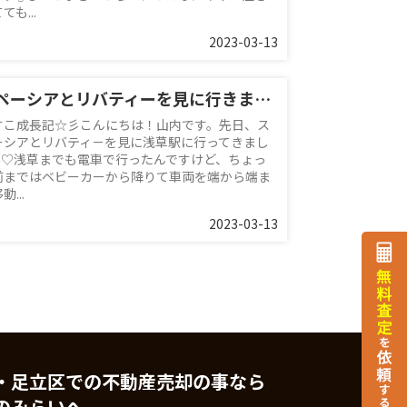
ても...
2023-03-13
スペーシアとリバティーを見に行きました！
すこ成長記☆彡こんにちは！山内です。先日、ス
ーシアとリバティ－を見に浅草駅に行ってきまし
✌♡浅草までも電車で行ったんですけど、ちょっ
前まではベビーカーから降りて車両を端から端ま
動...
2023-03-13
・足立区での不動産売却の事なら
のみらいへ