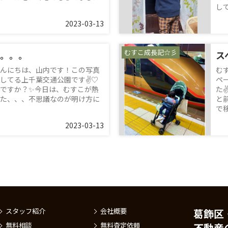
して
2023-03-13
むすこ成長記☆彡
。。。
んにちは、山内です！この写真
む
してる上千葉交通公園です✌♡
ペ
ですか？✨今日は、むすこが熱
た
た、、、不思議なのが明け方に
と
で移
2023-03-13
スタッフ紹介
会社概要
葛飾区
無料相談
無料査定依頼
不動産