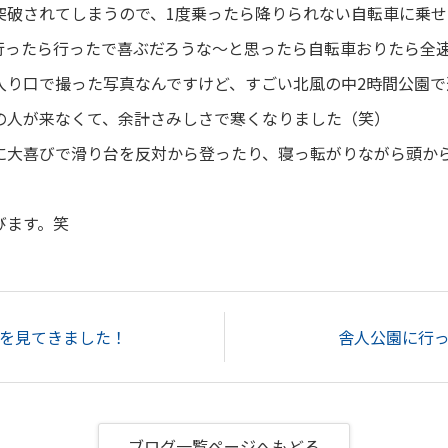
突破されてしまうので、1度乗ったら降りられない自転車に乗
行ったら行ったで喜ぶだろうな～と思ったら自転車おりたら全
入り口で撮った写真なんですけど、すごい北風の中2時間公園で
の人が来なくて、余計さみしさで寒くなりました（笑）
に大喜びで滑り台を反対から登ったり、寝っ転がりながら頭か
びます。笑
を見てきました！
舎人公園に行
ブログ一覧ページへもどる