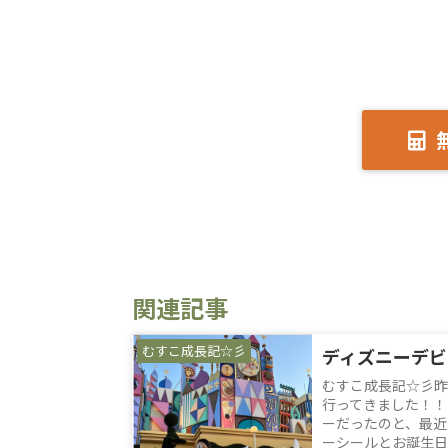
関連記事
むすこ成長記☆彡
ディズニーデビ
むすこ成長記☆彡昨
行ってきました！！
ーだったのと、最近
ーシールとお誕生日