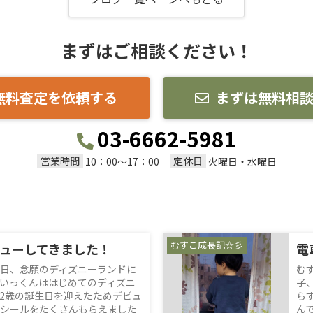
まずはご相談ください！
無料査定を依頼する
まずは無料相
03-6662-5981
営業時間
定休日
10：00～17：00
火曜日・水曜日
むすこ成長記☆彡
ューしてきました！
電
日、念願のディズニーランドに
む
いっくんははじめてのディズニ
子
2歳の誕生日を迎えたためデビュ
ら
シールをたくさんもらえました
ん